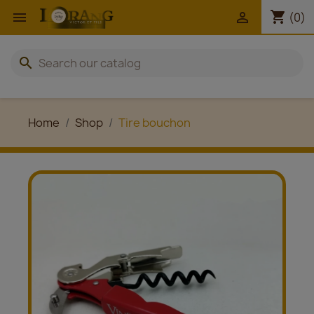
shopping_cart


(0)
search
Home
Shop
Tire bouchon