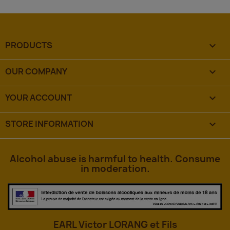
PRODUCTS

OUR COMPANY

YOUR ACCOUNT

STORE INFORMATION
keyboard_arrow_down
Alcohol abuse is harmful to health. Consume
in moderation.
EARL Victor LORANG et Fils