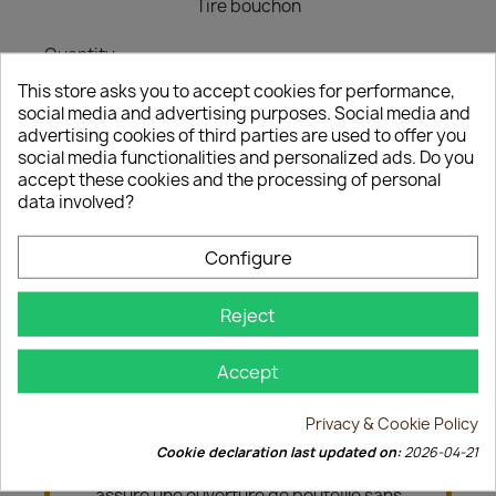
Tire bouchon
Quantity
This store asks you to accept cookies for performance,
favorite_border

ADD TO BASKET
social media and advertising purposes. Social media and
advertising cookies of third parties are used to offer you
social media functionalities and personalized ads. Do you
accept these cookies and the processing of personal
Share
data involved?
Configure
Description
Product Details
Reject
Découvrez l'alliance parfaite de la
Accept
fonctionnalité et du style avec notre tire-
bouchon rouge élégant.
Privacy & Cookie Policy
Sa couleur vibrante ajoute une touche de
dynamisme à votre rituel de dégustation,
Cookie declaration last updated on:
2026-04-21
tandis que sa conception ergonomique
assure une ouverture de bouteille sans