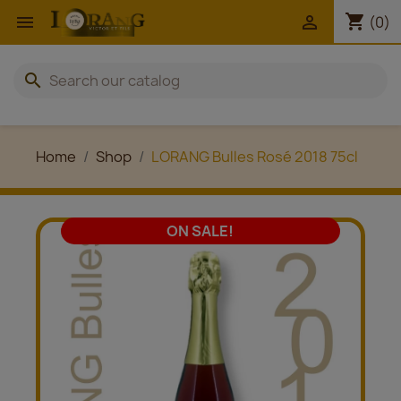
shopping_cart


(0)
search
Home
Shop
LORANG Bulles Rosé 2018 75cl
ON SALE!