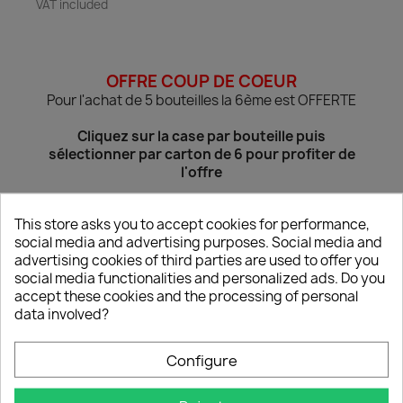
VAT included
OFFRE COUP DE COEUR
Pour l'achat de 5 bouteilles la 6ème est OFFERTE
Cliquez sur la case par bouteille puis
sélectionner par carton de 6 pour profiter de
l'offre
LORANG Bulles Rosé 2018 75cl
This store asks you to accept cookies for performance,
social media and advertising purposes. Social media and
Conditionnement: Par Bouteille
advertising cookies of third parties are used to offer you
social media functionalities and personalized ads. Do you
accept these cookies and the processing of personal
data involved?
Quantity
favorite_border

ADD TO BASKET
Configure