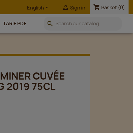
shopping_cart


Basket
(0)
English
Sign in
search
TARIF PDF
MINER CUVÉE
 2019 75CL