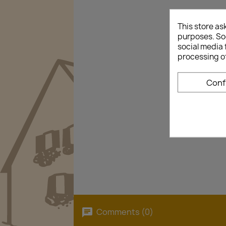
This store as
purposes. Soc
social media 
processing o
Conf
Comments (0)