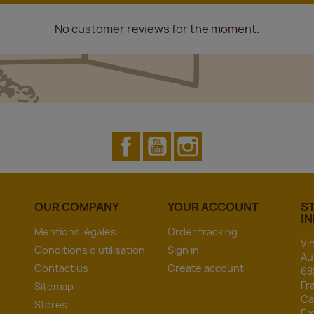
No customer reviews for the moment.
Facebook
YouTube
Instagram
OUR COMPANY
YOUR ACCOUNT
S
I
Mentions légales
Order tracking
Vi
Conditions d'utilisation
Sign in
Au
Contact us
Create account
68
Fr
Sitemap
Ca
Stores
Em