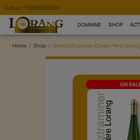
Call us:
+33389270529
DOMAINE
SHOP
AC
Home
Shop
Gewurztraminer Cuvée Père Lorang 
ON SAL