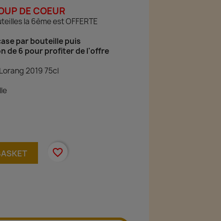
OUP DE COEUR
uteilles la 6ème est OFFERTE
case par bouteille puis
n de 6 pour profiter de l'offre
Lorang 2019 75cl
le
favorite_border
BASKET