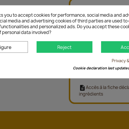
Description
Prod
ks you to accept cookies for performance, social media and ad
ial media and advertising cookies of third parties are used to 
functionalities and personalized ads. Do you accept these coo
f personal data involved?
OFFRE C
Pour l'achat de 5 bo
igure
Reject
Acc
Cliquez sur la 
Privacy 
sélectionner par carto
Cookie declaration last update
Gewurztraminer Cuvée P
description
Accès à la fiche décla
ingrédients