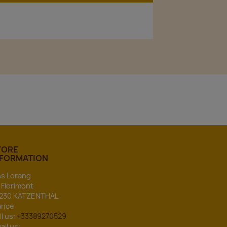
TORE
NFORMATION
ns Lorang
 Florimont
230 KATZENTHAL
ance
ll us:
+33389270529
ail us: