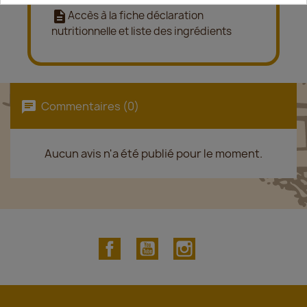
description
Accès à la fiche déclaration
nutritionnelle et liste des ingrédients
Commentaires (0)
Aucun avis n'a été publié pour le moment.
Facebook
YouTube
Instagram