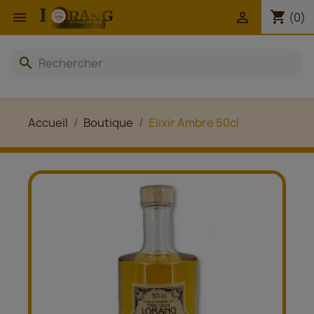
shopping_cart


(0)
search
Accueil
Boutique
Elixir Ambre 50cl