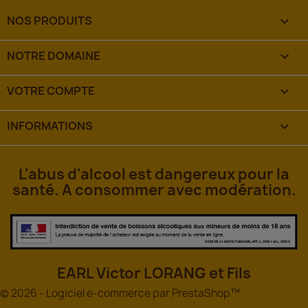
NOS PRODUITS

NOTRE DOMAINE

VOTRE COMPTE

INFORMATIONS
keyboard_arrow_down
L'abus d'alcool est dangereux pour la
santé. A consommer avec modération.
EARL Victor LORANG et Fils
© 2026 - Logiciel e-commerce par PrestaShop™