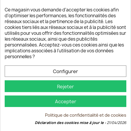
Ce magasin vous demande d'accepter les cookies afin
Elixir Ambre 50cl
d'optimiser les performances, les fonctionnalités des
réseaux sociaux et la pertinence de la publicité. Les
Quantité
cookies tiers liés aux réseaux sociaux et à la publicité sont
utilisés pour vous offrir des fonctionnalités optimisées sur
favorite_border

AJOUTER AU PANIER
les réseaux sociaux, ainsi que des publicités
personnalisées. Acceptez-vous ces cookies ainsi que les
implications associées à l'utilisation de vos données
personnelles ?
Partager
Configurer
Rejeter
Description
Détails du produit
Accepter
Politique de confidentialité et de cookies
Déclaration des cookies mise à jour le :
21/04/2026
Elixir Ambre 50cl