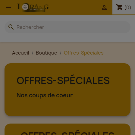
shopping_cart


(0)
search
Accueil
Boutique
Offres-Spéciales
OFFRES-SPÉCIALES
Nos coups de coeur