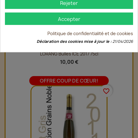
Rejeter
Accepter
Politique de confidentialité et de cookies
Déclaration des cookies mise à jour le :
21/04/2026
LORANG Bulles ICE 2017 75cl
10,00 €
OFFRE COUP DE CŒUR!
favorite_border