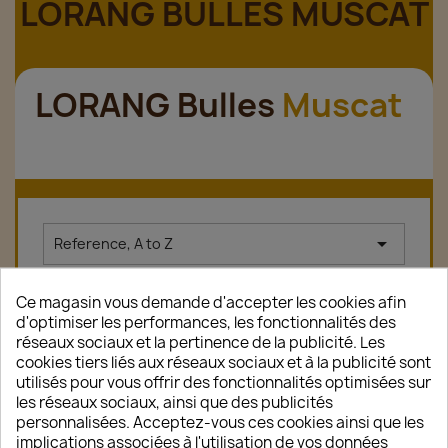
LORANG BULLES MUSCAT
LORANG Bulles
Muscat

Reference, A to Z
Affichage 1-1 de 1 article(s)
Ce magasin vous demande d'accepter les cookies afin
d'optimiser les performances, les fonctionnalités des
réseaux sociaux et la pertinence de la publicité. Les
cookies tiers liés aux réseaux sociaux et à la publicité sont
favorite_border
utilisés pour vous offrir des fonctionnalités optimisées sur
les réseaux sociaux, ainsi que des publicités
personnalisées. Acceptez-vous ces cookies ainsi que les
implications associées à l'utilisation de vos données