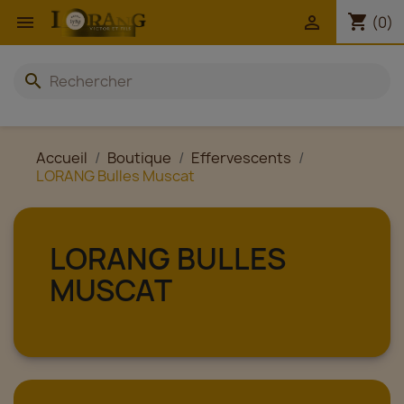
shopping_cart


(0)
search
Accueil
Boutique
Effervescents
LORANG Bulles Muscat
LORANG BULLES
MUSCAT