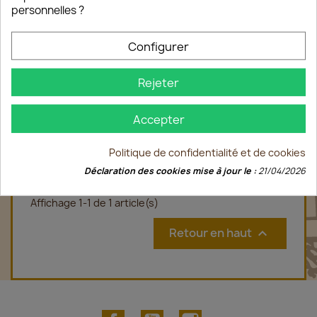
personnelles ?
Configurer
Rejeter
Accepter
LORANG Bulles Muscat 2017 75cl
9,00 €
Politique de confidentialité et de cookies
Déclaration des cookies mise à jour le :
21/04/2026
Affichage 1-1 de 1 article(s)
Retour en haut

Facebook
YouTube
Instagram