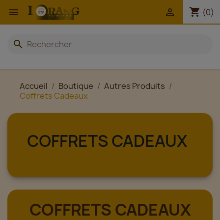
shopping_cart


(0)
search
Accueil
Boutique
Autres Produits
Coffrets Cadeaux
COFFRETS CADEAUX
COFFRETS CADEAUX