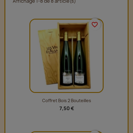
Affichage 1-8 de 8 article(s)
favorite_border
Coffret Bois 2 Bouteilles
7,50 €