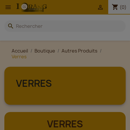
shopping_cart


(0)
search
Accueil
Boutique
Autres Produits
Verres
VERRES
VERRES