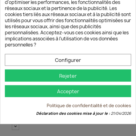
d'optimiser les performances, les fonctionnalités des
N'oubliez pas de sauvegarder votre
réseaux sociaux et la pertinence de la publicité. Les
personnalisation pour pouvoir l'ajouter au panier
cookies tiers liés aux réseaux sociaux et à la publicité sont
utilisés pour vous offrir des fonctionnalités optimisées sur
Indiquez les bouteilles qui composent votre coffret
les réseaux sociaux, ainsi que des publicités
(ex: 1x Pinot Gris Réserve Particulière 1x
personnalisées. Acceptez-vous ces cookies ainsi que les
Gewurztraminer Vieilles Vignes...)
implications associées à l'utilisation de vos données
personnelles ?
Configurer
250 caractères max
Rejeter
ENREGISTRER LA PERSONNALISATION
Accepter
Quantité
Politique de confidentialité et de cookies
favorite_border

AJOUTER AU PANIER
Déclaration des cookies mise à jour le :
21/04/2026